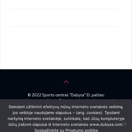
© 2022 Sporto centras "Dubysa" El. paštas:
smdubysa@gmail.com. Duomenys kaupiami ir saugomi
Juridinių asmenų registre, kodas 145914542
Siekdami užtikrinti efektyvų mūsų interneto svetainės veikimą,
Gumbinės g. 18A, LT–77166 Šiauliai
jos veikloje naudojame slapukus – (ang. cookies). Tęsdami
naršymą interneto svetainėje, sutinkate, kad Jūsų kompiuteryje
būtų įrašomi slapukai iš interneto svetainės www.dubysa.com.
Susipažinkite su
Privatumo politika