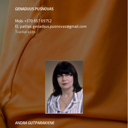
GENADIJUS PUŠNOVAS
Mob. +370 657 69752
El. paštas genadijus.pusnovas@gmail.com
Tvarkaraštis
ANDRA GUTPARAKIENĖ