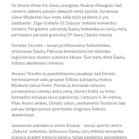
Su žmona Vilma tris sūnus užauginęs Aivaras džiaugiasi, kad
visiems vaikams pavyko įskiepyti meilę sportui. Vyriausias
sūnus Modestas šiuo metu seka tėčio pėdomis ir yra
žaidžiantis „Elga-Grafaitė-SC Dubysa“ tinklinio komandos
treneris. Pergalėms subrendę Šiaulių tinklininkai po šešių metų
pertraukos parvežė gražuolę LTF taurę į Saulės miestą.
Donatas Strockis – buvęs profesionalus futbolininkas,
atstovavęs Šiaulių, Pakruojo komandoms bei išbandęs
legionieriaus duonos svečiose šalyse. Šiuo metu dirba Šiaulių
futbolo akademijos treneriu.
Aivaras Strockis su pasididžiavimu pasakoja, kad Donato
treniruojamoje vaikų grupėje futbolo paslapčių mokosi
Modesto sūnus Emilis. Pernai su komanda Lietuvos
pirmenybėse užėmęs antrą vietą, šiemet Emilis su trimis
komandos bičiuliais buvo pakviestas į Lietuvos U-14 rinktinę.
Kitas Aivaro anūkas, Donato sūnus, penkiametis Teodoras taip
pat jau žengia pirmus sportininko žingsnius futbolo
akademijoje.
Jauniausias pašnekovo sūnus Aivaras – buvęs sporto centro
„Dubysa“ auklėtinis, atstovavo Šiaulių vyrų tinklinio komandai,
planavo pradėti trenerio karjerą, tačiau pasikeitus aplinkybėms