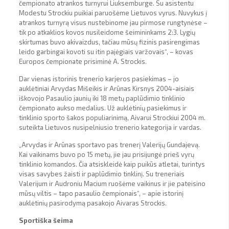
čempionato atrankos turnyrui Liuksemburge. Su asistentu
Modestu Strockiu puikiai paruošėme Lietuvos vyrus. Nuvykus į
atrankos turnyrą visus nustebinome jau pirmose rungtynėse –
tik po atkaklios kovos nusileidome šeimininkams 2:3. Lygių
skirtumas buvo akivaizdus, tačiau mūsų fizinis pasirengimas
leido garbingai kovoti su itin pajėgiais varžovais“, – kovas
Europos čempionate prisiminė A. Strockis.
Dar vienas istorinis trenerio karjeros pasiekimas – jo
auklėtiniai Arvydas Mišeikis ir Arūnas Kirsnys 2004-aisiais
iškovojo Pasaulio jaunių iki 18 metų paplūdimio tinklinio
čempionato aukso medalius. Už auklėtinių pasiekimus ir
tinklinio sporto šakos populiarinimą, Aivarui Strockiui 2004 m.
suteikta Lietuvos nusipelniusio trenerio kategorija ir vardas.
„Arvydas ir Arūnas sportavo pas trenerį Valerijų Gundajevą.
Kai vaikinams buvo po 15 metų, jie jau prisijungė prieš vyrų
tinklinio komandos. Čia atsiskleidė kaip puikūs atletai, turintys
visas savybes žaisti ir paplūdimio tinklinį. Su treneriais
Valerijum ir Audroniu Macium ruošėme vaikinus ir jie pateisino
mūsų viltis – tapo pasaulio čempionais“, – apie istorinį
auklėtinių pasirodymą pasakojo Aivaras Strockis.
Sportiška šeima