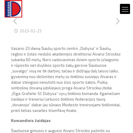
2023-02-23
Vasario 23 dieną Šiaulių sporto centro „Dubysa“ ir Šiaulių
regbio ir žolės riedulio akademijos direktoriui Aivarui Strockiui
sukanka 60 metų. Nors vadovavimas dviem sporto įstaigoms
ir rūpestis net dvylikos sporto šakų gerove Šiauliuose
„suvalgo“ visą ne tik darbinį, tačiau ir didžiąją dalį laisvo laiko,
gyvenimą nuo dešimties metų su tinkliniu susiejęs Aivaras ir
dabar stengiasi nenutolti nuo šios sporto šakos. Puikią
simbolinę dovaną jubiliejaus proga Aivarui Strockiui įteikė
„Elga-Grafaitė-SC Dubysa“ vyrų tinklinio komanda. Ilgamečiam
žaidėjui ir treneriui Lietuvos tinklinio federacijos taurę
„dovanojo“ dabar jau sūnaus Modesto treniruojami tinklininkai,
prieš kelias savaites triumfavę finale.
Komandinis žaidėjas
Šiauliuose gimusio ir augusio Aivaro Strockio pažintis su