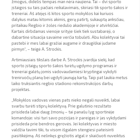
žmogus, didelis tempas man nėra naujiena. Tai – dvi sporto
įstaigos su tais pačiais reikalavimais, skiriasi tik sporto šakos ir
treneriai. Aš atėjęs iš kitos sporto mokyklos kai kuriuos
dalykus matau kitomis akimis, gerą patirtį, sukauptą anksčiau,
pritaikau Regbio ir žolės riedulio akademijoje ir atvirkščiai.
Kartais dirbdamas vienoje srityje šiek tiek sustabarėji, o
dabartinė situacija savaime verčia tobulėti. Abu kolektyvai tai
pastebi ir mes labai gražiai augame ir draugiškai judame
pirmyn“, – teigė A. Strockis.
Artimiausiais tikslais darbe A. Strockis įvardija siekį, kad
sporto įstaigų sporto šakos turėtų ugdymo programas ir
treneriai galėtų jomis vadovaudamiesi kryptingai vykdyti
treniruočių planą bei ugdyti jaunąją kartą. Taip pat laukia metus
laiko truksiantis regbio stadiono rekonstrukcijos darbų
projektas.
„Mokyklos vadovas vienas pats nieko negali nuveikti, labai
svarbu turėti stiprų kolektyvą. Prie galutinio rezultato
prisideda labai daug žmonių – tai panašu lyg sportinėje
komandoje: visi turi savo pozicijas ir pareigas ir jas vykdydami
prisideda prie bendros gerovės. Jei kolektyvas ir miesto
valdžia tavimi tiki, tu visom išgalėm stengiesi pateisinti
pasitikėjimą. Aš nelinkęs gręžiotis atgal ir skaičiuoti nuveiktus