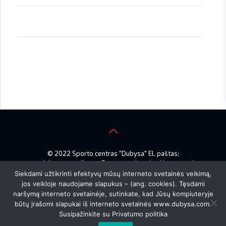
© 2022 Sporto centras "Dubysa" El. paštas:
smdubysa@gmail.com. Duomenys kaupiami ir saugomi
Juridinių asmenų registre, kodas 145914542
Siekdami užtikrinti efektyvų mūsų interneto svetainės veikimą,
Gumbinės g. 18A, LT–77166 Šiauliai
jos veikloje naudojame slapukus – (ang. cookies). Tęsdami
naršymą interneto svetainėje, sutinkate, kad Jūsų kompiuteryje
būtų įrašomi slapukai iš interneto svetainės www.dubysa.com.
Susipažinkite su
Privatumo politika