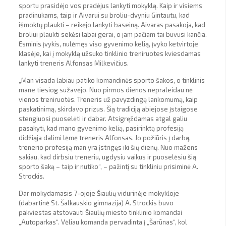
sportu prasidėjo vos pradėjus lankyti mokyklą. Kaip ir visiems
pradinukams, taip ir Aivarui su broliu-dvyniu Gintautu, kad
išmoktų plaukti – reikėjo lankyti baseiną. Aivaras pasakoja, kad
broliui plaukti sekėsi labai gerai, o jam pačiam tai buvusi kančia.
Esminis įvykis, nulėmęs viso gyvenimo kelią, įvyko ketvirtoje
klasėje, kai į mokyklą užsuko tinklinio treniruotes kviesdamas
lankyti treneris Alfonsas Milkevičius.
„Man visada labiau patiko komandinės sporto šakos, o tinklinis
mane tiesiog sužavėjo. Nuo pirmos dienos nepraleidau nė
vienos treniruotės. Treneris už pavyzdingą lankomumą, kaip
paskatinimą, skirdavo prizus. Šią tradiciją abiejose įstaigose
stengiuosi puoselėti ir dabar. Atsigręždamas atgal galiu
pasakyti, kad mano gyvenimo kelią, pasirinktą profesiją
didžiąja dalimi lėmė treneris Alfonsas. Jo požiūris į darbą,
trenerio profesiją man yra įstrigęs iki šių dienų. Nuo mažens
sakiau, kad dirbsiu treneriu, ugdysiu vaikus ir puoselėsiu šią
sporto šaką – taip ir nutiko“, – pažintį su tinkliniu prisiminė A.
Strockis.
Dar mokydamasis 7-ojoje Šiaulių vidurinėje mokykloje
(dabartinė St. Šalkauskio gimnazija) A. Strockis buvo
pakviestas atstovauti Šiaulių miesto tinklinio komandai
„Autoparkas“. Vėliau komanda pervadinta į „Šarūnas“, kol