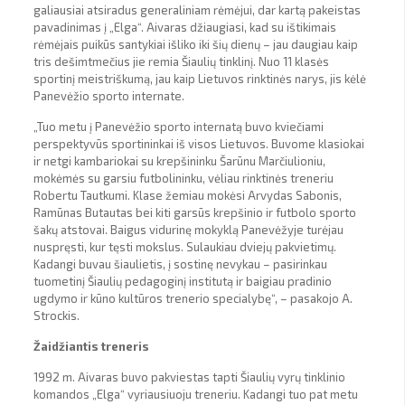
galiausiai atsiradus generaliniam rėmėjui, dar kartą pakeistas
pavadinimas į „Elga“. Aivaras džiaugiasi, kad su ištikimais
rėmėjais puikūs santykiai išliko iki šių dienų – jau daugiau kaip
tris dešimtmečius jie remia Šiaulių tinklinį. Nuo 11 klasės
sportinį meistriškumą, jau kaip Lietuvos rinktinės narys, jis kėlė
Panevėžio sporto internate.
„Tuo metu į Panevėžio sporto internatą buvo kviečiami
perspektyvūs sportininkai iš visos Lietuvos. Buvome klasiokai
ir netgi kambariokai su krepšininku Šarūnu Marčiulioniu,
mokėmės su garsiu futbolininku, vėliau rinktinės treneriu
Robertu Tautkumi. Klase žemiau mokėsi Arvydas Sabonis,
Ramūnas Butautas bei kiti garsūs krepšinio ir futbolo sporto
šakų atstovai. Baigus vidurinę mokyklą Panevėžyje turėjau
nuspręsti, kur tęsti mokslus. Sulaukiau dviejų pakvietimų.
Kadangi buvau šiaulietis, į sostinę nevykau – pasirinkau
tuometinį Šiaulių pedagoginį institutą ir baigiau pradinio
ugdymo ir kūno kultūros trenerio specialybę“, – pasakojo A.
Strockis.
Žaidžiantis treneris
1992 m. Aivaras buvo pakviestas tapti Šiaulių vyrų tinklinio
komandos „Elga“ vyriausiuoju treneriu. Kadangi tuo pat metu