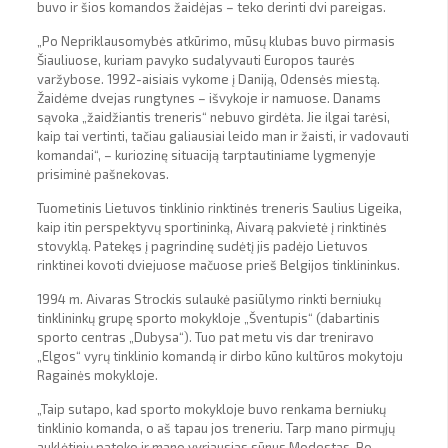
buvo ir šios komandos žaidėjas – teko derinti dvi pareigas.
„Po Nepriklausomybės atkūrimo, mūsų klubas buvo pirmasis
Šiauliuose, kuriam pavyko sudalyvauti Europos taurės
varžybose. 1992-aisiais vykome į Daniją, Odensės miestą.
Žaidėme dvejas rungtynes – išvykoje ir namuose. Danams
sąvoka „žaidžiantis treneris“ nebuvo girdėta. Jie ilgai tarėsi,
kaip tai vertinti, tačiau galiausiai leido man ir žaisti, ir vadovauti
komandai“, – kuriozinę situaciją tarptautiniame lygmenyje
prisiminė pašnekovas.
Tuometinis Lietuvos tinklinio rinktinės treneris Saulius Ligeika,
kaip itin perspektyvų sportininką, Aivarą pakvietė į rinktinės
stovyklą. Patekęs į pagrindinę sudėtį jis padėjo Lietuvos
rinktinei kovoti dviejuose mačuose prieš Belgijos tinklininkus.
1994 m. Aivaras Strockis sulaukė pasiūlymo rinkti berniukų
tinklininkų grupę sporto mokykloje „Šventupis“ (dabartinis
sporto centras „Dubysa“). Tuo pat metu vis dar treniravo
„Elgos“ vyrų tinklinio komandą ir dirbo kūno kultūros mokytoju
Ragainės mokykloje.
„Taip sutapo, kad sporto mokykloje buvo renkama berniukų
tinklinio komanda, o aš tapau jos treneriu. Tarp mano pirmųjų
auklėtinių pateko ir mano vyriausias sūnus Modestas. Po