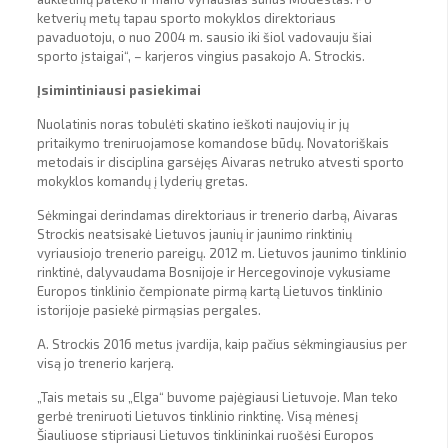
ketverių metų tapau sporto mokyklos direktoriaus
pavaduotoju, o nuo 2004 m. sausio iki šiol vadovauju šiai
sporto įstaigai“, – karjeros vingius pasakojo A. Strockis.
Įsimintiniausi pasiekimai
Nuolatinis noras tobulėti skatino ieškoti naujovių ir jų
pritaikymo treniruojamose komandose būdų. Novatoriškais
metodais ir disciplina garsėjęs Aivaras netruko atvesti sporto
mokyklos komandų į lyderių gretas.
Sėkmingai derindamas direktoriaus ir trenerio darbą, Aivaras
Strockis neatsisakė Lietuvos jaunių ir jaunimo rinktinių
vyriausiojo trenerio pareigų. 2012 m. Lietuvos jaunimo tinklinio
rinktinė, dalyvaudama Bosnijoje ir Hercegovinoje vykusiame
Europos tinklinio čempionate pirmą kartą Lietuvos tinklinio
istorijoje pasiekė pirmąsias pergales.
A. Strockis 2016 metus įvardija, kaip pačius sėkmingiausius per
visą jo trenerio karjerą.
„Tais metais su „Elga“ buvome pajėgiausi Lietuvoje. Man teko
gerbė treniruoti Lietuvos tinklinio rinktinę. Visą mėnesį
Šiauliuose stipriausi Lietuvos tinklininkai ruošėsi Europos