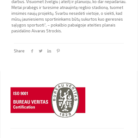
darbus. Visuomet žvelgiu į ateitį ir planuoju, ko dar nepadariau.
Metai prabėgs ir turėsime atnaujintą regbio stadioną, tuomet
imsimės naujų projektų. Svarbu nesėdėti vietoje, o siekti, kad
mūsų jauniesiems sportininkams būtų sukurtos kuo geresnės
sąlygos sportuoti“, – pokalbio pabaigoje ateities planais
pasidalino Aivaras Strockis.
Share