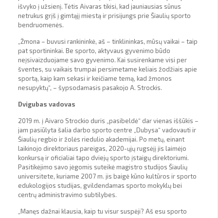
išvyko į užsienį. Tėtis Aivaras tikisi, kad jauniausias sūnus
netrukus grįš į gimtąjį miestą ir prisijungs prie Šiaulių sporto
bendruomenės.
„Žmona – buvusi rankininkė, aš – tinklininkas, mūsų vaikai – taip
pat sportininkai. Be sporto, aktyvaus gyvenimo būdo
neįsivaizduojame savo gyvenimo. Kai susirenkame visi per
šventes, su vaikais trumpai persimetame keliais žodžiais apie
sportą, kaip kam sekasi ir keičiame temą, kad žmonos
nesupyktų“, – šypsodamasis pasakojo A. Strockis.
Dvigubas vadovas
2019 m. į Aivaro Strockio duris „pasibeldė“ dar vienas iššūkis –
jam pasiūlyta šalia darbo sporto centre „Dubysa“ vadovauti ir
Šiaulių regbio ir žolės riedulio akademijai. Po metų, einant
laikinojo direktoriaus pareigas, 2020-ųjų rugsėjį jis laimėjo
konkursą ir oficialiai tapo dviejų sporto įstaigų direktoriumi.
Pasitikėjimo savo jėgomis suteikė magistro studijos Šiaulių
universitete, kuriame 2007 m. jis baigė kūno kultūros ir sporto
edukologijos studijas, gvildendamas sporto mokyklų bei
centrų administravimo subtilybes.
„Manęs dažnai klausia, kaip tu visur suspėji? Aš esu sporto