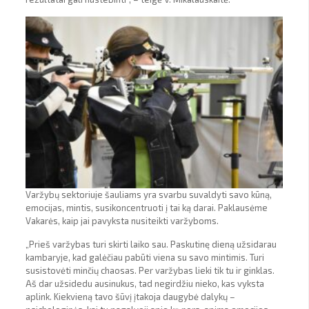
Varžybų sektoriuje šauliams yra svarbu suvaldyti savo kūną,
emocijas, mintis, susikoncentruoti į tai ką darai. Paklausėme
Vakarės, kaip jai pavyksta nusiteikti varžyboms.
„Prieš varžybas turi skirti laiko sau. Paskutinę dieną užsidarau
kambaryje, kad galėčiau pabūti viena su savo mintimis. Turi
susistovėti minčių chaosas. Per varžybas lieki tik tu ir ginklas.
Aš dar užsidedu ausinukus, tad negirdžiu nieko, kas vyksta
aplink. Kiekvieną tavo šūvį įtakoja daugybė dalykų –