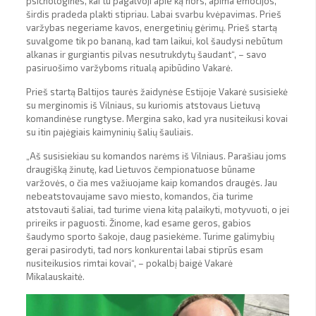
psichologinės, kai tu pagalvoji apie ką nors, apima emocijos,
širdis pradeda plakti stipriau. Labai svarbu kvėpavimas. Prieš
varžybas negeriame kavos, energetinių gėrimų. Prieš startą
suvalgome tik po bananą, kad tam laikui, kol šaudysi nebūtum
alkanas ir gurgiantis pilvas nesutrukdytų šaudant“, – savo
pasiruošimo varžyboms ritualą apibūdino Vakarė.
Prieš startą Baltijos taurės žaidynėse Estijoje Vakarė susisiekė
su merginomis iš Vilniaus, su kuriomis atstovaus Lietuvą
komandinėse rungtyse. Mergina sako, kad yra nusiteikusi kovai
su itin pajėgiais kaimyninių šalių šauliais.
„Aš susisiekiau su komandos narėms iš Vilniaus. Parašiau joms
draugišką žinutę, kad Lietuvos čempionatuose būname
varžovės, o čia mes važiuojame kaip komandos draugės. Jau
nebeatstovaujame savo miesto, komandos, čia turime
atstovauti šaliai, tad turime viena kitą palaikyti, motyvuoti, o jei
prireiks ir paguosti. Žinome, kad esame geros, gabios
šaudymo sporto šakoje, daug pasiekėme. Turime galimybių
gerai pasirodyti, tad nors konkurentai labai stiprūs esam
nusiteikusios rimtai kovai“, – pokalbį baigė Vakarė
Mikalauskaitė.