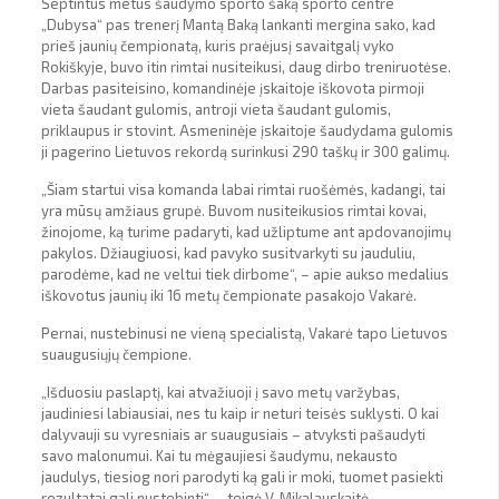
Septintus metus šaudymo sporto šaką sporto centre
„Dubysa“ pas trenerį Mantą Baką lankanti mergina sako, kad
prieš jaunių čempionatą, kuris praėjusį savaitgalį vyko
Rokiškyje, buvo itin rimtai nusiteikusi, daug dirbo treniruotėse.
Darbas pasiteisino, komandinėje įskaitoje iškovota pirmoji
vieta šaudant gulomis, antroji vieta šaudant gulomis,
priklaupus ir stovint. Asmeninėje įskaitoje šaudydama gulomis
ji pagerino Lietuvos rekordą surinkusi 290 taškų ir 300 galimų.
„Šiam startui visa komanda labai rimtai ruošėmės, kadangi, tai
yra mūsų amžiaus grupė. Buvom nusiteikusios rimtai kovai,
žinojome, ką turime padaryti, kad užliptume ant apdovanojimų
pakylos. Džiaugiuosi, kad pavyko susitvarkyti su jauduliu,
parodėme, kad ne veltui tiek dirbome“, – apie aukso medalius
iškovotus jaunių iki 16 metų čempionate pasakojo Vakarė.
Pernai, nustebinusi ne vieną specialistą, Vakarė tapo Lietuvos
suaugusiųjų čempione.
„Išduosiu paslaptį, kai atvažiuoji į savo metų varžybas,
jaudiniesi labiausiai, nes tu kaip ir neturi teisės suklysti. O kai
dalyvauji su vyresniais ar suaugusiais – atvyksti pašaudyti
savo malonumui. Kai tu mėgaujiesi šaudymu, nekausto
jaudulys, tiesiog nori parodyti ką gali ir moki, tuomet pasiekti
rezultatai gali nustebinti“, – teigė V. Mikalauskaitė.