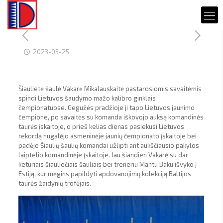
2023-05-25
Šiaulietė šaulė Vakarė Mikalauskaitė pastarosiomis savaitėmis
spindi Lietuvos šaudymo mažo kalibro ginklais
čempionatuose. Gegužės pradžioje ji tapo Lietuvos jaunimo
čempione, po savaitės su komanda iškovojo auksą komandinės
taurės įskaitoje, o prieš kelias dienas pasiekusi Lietuvos
rekordą nugalėjo asmeninėje jaunių čempionato įskaitoje bei
padėjo Šiaulių šaulių komandai užlipti ant aukščiausio pakylos
laiptelio komandinėje įskaitoje. Jau šiandien Vakarė su dar
keturiais šiauliečiais šauliais bei treneriu Mantu Baku išvyko į
Estiją, kur mėgins papildyti apdovanojimų kolekciją Baltijos
taurės žaidynių trofėjais.