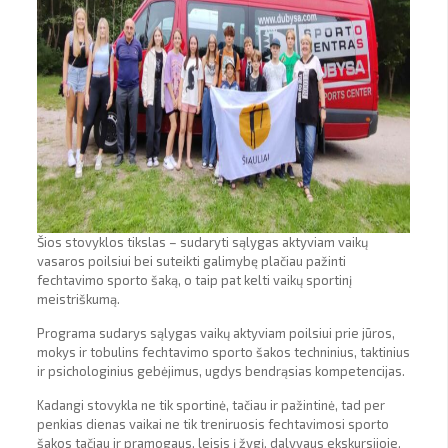
Šios stovyklos tikslas – sudaryti sąlygas aktyviam vaikų
vasaros poilsiui bei suteikti galimybę plačiau pažinti
fechtavimo sporto šaką, o taip pat kelti vaikų sportinį
meistriškumą.
Programa sudarys sąlygas vaikų aktyviam poilsiui prie jūros,
mokys ir tobulins fechtavimo sporto šakos techninius, taktinius
ir psichologinius gebėjimus, ugdys bendrąsias kompetencijas.
Kadangi stovykla ne tik sportinė, tačiau ir pažintinė, tad per
penkias dienas vaikai ne tik treniruosis fechtavimosi sporto
šakos tačiau ir pramogaus, leisis į žygį, dalyvaus ekskursijoje,