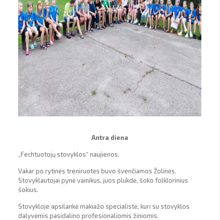
Antra diena
„Fechtuotojų stovyklos“ naujienos.
Vakar po rytinės treniruotės buvo švenčiamos Žolinės.
Stovyklautojai pynė vainikus, juos plukdė, šoko folklorinius
šokius.
Stovykloje apsilankė makiažo specialistė, kuri su stovyklos
dalyvėmis pasidalino profesionaliomis žiniomis.