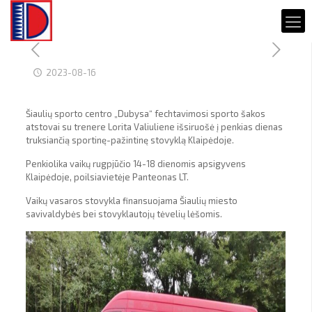
2023-08-16
Šiaulių sporto centro „Dubysa“ fechtavimosi sporto šakos
atstovai su trenere Lorita Valiuliene išsiruošė į penkias dienas
truksiančią sportinę-pažintinę stovyklą Klaipėdoje.
Penkiolika vaikų rugpjūčio 14-18 dienomis apsigyvens
Klaipėdoje, poilsiavietėje Panteonas LT.
Vaikų vasaros stovykla finansuojama Šiaulių miesto
savivaldybės bei stovyklautojų tėvelių lėšomis.