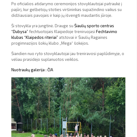
Po oficialios atidarymo ceremonijos stovyklautojai patraukė į
pajūrį, kur gelbėtojų stoties viršininkas supažindino vaikus su
didžiausiais pavojais ir kaip jų išvengti maudantis jūroje.
Ši stovykla yra jungtinė. Drauge su
Šiaulių sporto centras
“Dubysa”
fechtuotojais Klaipėdoje treniruojasi
Fechtavimo
klubas “Klaipėdos riteriai”
atstovai ir Šiaulių Ragainės
progimnazijos šokių klubo „Mega“ šokėjos.
Šiandien nuo ryto stovyklautojai jau treniravosi paplūdimyje, o
vėliau prasidėjo suplanuotos veiklos.
Nuotraukų galerija : ČIA