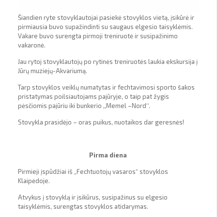
Šiandien ryte stovyklautojai pasiekė stovyklos vietą, įsikūrė ir
pirmiausia buvo supažindinti su saugaus elgesio taisyklėmis.
Vakare buvo surengta pirmoji treniruotė ir susipažinimo
vakaronė.
Jau rytoj stovyklautojų po rytinės treniruotės laukia ekskursija į
Jūrų muziejų-Akvariumą.
Tarp stovyklos veiklų numatytas ir fechtavimosi sporto šakos
pristatymas poilsiautojams pajūryje, o taip pat žygis
pėsčiomis pajūriu iki bunkerio ,,Memel –Nord‘‘.
Stovykla prasidėjo – oras puikus, nuotaikos dar geresnės!
Pirma diena
Pirmieji įspūdžiai iš „Fechtuotojų vasaros“ stovyklos
Klaipėdoje.
Atvykus į stovyklą ir įsikūrus, susipažinus su elgesio
taisyklėmis, surengtas stovyklos atidarymas.