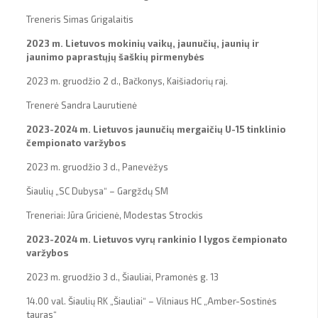
Treneris Simas Grigalaitis
2023 m. Lietuvos mokinių vaikų, jaunučių, jaunių ir
jaunimo paprastųjų šaškių pirmenybės
2023 m. gruodžio 2 d., Bačkonys, Kaišiadorių raj.
Trenerė Sandra Laurutienė
2023-2024 m. Lietuvos jaunučių mergaičių U-15 tinklinio
čempionato varžybos
2023 m. gruodžio 3 d., Panevėžys
Šiaulių „SC Dubysa“ – Gargždų SM
Treneriai: Jūra Gricienė, Modestas Strockis
2023-2024 m. Lietuvos vyrų rankinio I lygos čempionato
varžybos
2023 m. gruodžio 3 d., Šiauliai, Pramonės g. 13
14.00 val. Šiaulių RK „Šiauliai“ – Vilniaus HC „Amber-Sostinės
tauras“