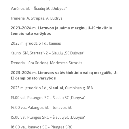
Varėnos SC – Šiaulių SC „Dubysa“
Treneriai A. Strupas, A. Budrys
2023-2024 m. Lietuvos jaunimo merginų U-19 tinklinio
čempionato varžybos
2023 m. gruodžio 1 d., Kaunas
Kauno SM„Startas“-2 – Šiaulių „SC Dubysa“
Treneriai: Jūra Gricienė, Modestas Strockis
2023-2024 m. Lietuvos salės tinklinio vaikų mergaičių U-
13 čempionato varžybos
2023 m. gruodžio 1 d.,
Šiauliai,
Gumbinės g. 18A
13.00 val. Palangos SC – Šiaulių SC „Dubysa“
14.00 val. Palangos SC – Jonavos SC
15.00 val. Plungės SRC – Šiaulių SC „Dubysa“
16.00 val. Jonavos SC – Plungės SRC