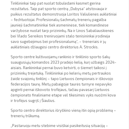
Tinklininkai taip pat nuolat tobulėdami kasmet gerina
rezultatus. Taip pat sporto centrą „Dubysa“ atstovauja ir
puikius rezultatus demonstruoja Loritos Valiulienės auklėtiniai
– fechtuotojai. Profesionalių šachmatų trenerių pagalba
jaunieji šachmatininkai tiek asmeninėse, tiek komandinėse
varžybose nuolat tarp prizininkų. Na ir Linos Sabaliauskienės
bei Vlado Sereikos treniruojami stalo tenisininkai įrodinėja
savo sugebėjimus bei profesionalumą“, – treneriais ir jų
auklėtiniais džiaugėsi centro direktorius A. Strockis.
Sporto centre kultivuojamų rankinio ir tinklinio sporto šakų
suaugusiųjų komandos 2023 pradėjo kelią, kurį užbaigs 2024-
aisiais. Rankininkai pernai buvo ketvirti, o šiemet taikosi į
prizininkų trejetuką. Tinklininkai po kelerių metų pertraukos
žaidė svajonių tinklinį – tapo Lietuvos čempionais ir iškovojo
federacijos taurę. Metų pabaigoje taurės turnyre nepavyko
apginti pernai iškovoto trofėjaus, tačiau pavasarį Lietuvos
čempionato finaliniame etape vėl tikėsimės vyks nuožmi kova
ir trofėjus sugrįš į Šiaulius.
Sporto centro direktorius išryškino vieną itin opią problemą –
trenerių trūkumą.
„Pastaruoju metu stebime visiškai pasikeitusią situaciją –