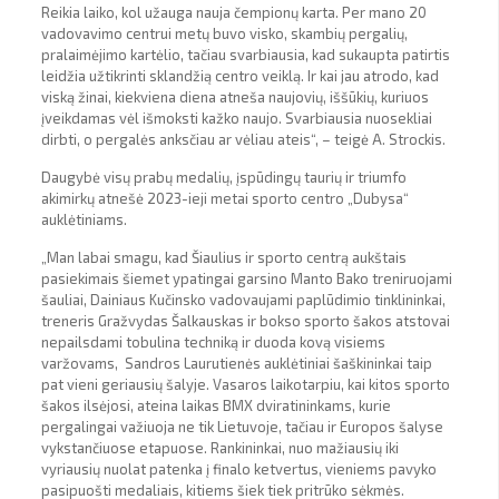
Reikia laiko, kol užauga nauja čempionų karta. Per mano 20
vadovavimo centrui metų buvo visko, skambių pergalių,
pralaimėjimo kartėlio, tačiau svarbiausia, kad sukaupta patirtis
leidžia užtikrinti sklandžią centro veiklą. Ir kai jau atrodo, kad
viską žinai, kiekviena diena atneša naujovių, iššūkių, kuriuos
įveikdamas vėl išmoksti kažko naujo. Svarbiausia nuosekliai
dirbti, o pergalės anksčiau ar vėliau ateis“, – teigė A. Strockis.
Daugybė visų prabų medalių, įspūdingų taurių ir triumfo
akimirkų atnešė 2023-ieji metai sporto centro „Dubysa“
auklėtiniams.
„Man labai smagu, kad Šiaulius ir sporto centrą aukštais
pasiekimais šiemet ypatingai garsino Manto Bako treniruojami
šauliai, Dainiaus Kučinsko vadovaujami paplūdimio tinklininkai,
treneris Gražvydas Šalkauskas ir bokso sporto šakos atstovai
nepailsdami tobulina techniką ir duoda kovą visiems
varžovams, Sandros Laurutienės auklėtiniai šaškininkai taip
pat vieni geriausių šalyje. Vasaros laikotarpiu, kai kitos sporto
šakos ilsėjosi, ateina laikas BMX dviratininkams, kurie
pergalingai važiuoja ne tik Lietuvoje, tačiau ir Europos šalyse
vykstančiuose etapuose. Rankininkai, nuo mažiausių iki
vyriausių nuolat patenka į finalo ketvertus, vieniems pavyko
pasipuošti medaliais, kitiems šiek tiek pritrūko sėkmės.