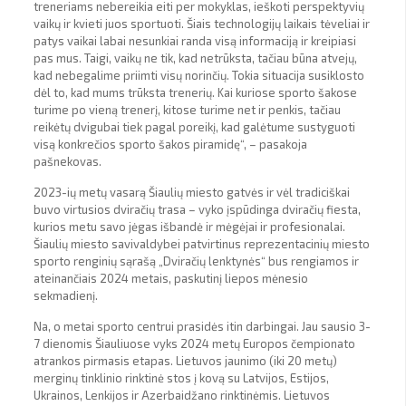
treneriams nebereikia eiti per mokyklas, ieškoti perspektyvių
vaikų ir kvieti juos sportuoti. Šiais technologijų laikais tėveliai ir
patys vaikai labai nesunkiai randa visą informaciją ir kreipiasi
pas mus. Taigi, vaikų ne tik, kad netrūksta, tačiau būna atvejų,
kad nebegalime priimti visų norinčių. Tokia situacija susiklosto
dėl to, kad mums trūksta trenerių. Kai kuriose sporto šakose
turime po vieną trenerį, kitose turime net ir penkis, tačiau
reikėtų dvigubai tiek pagal poreikį, kad galėtume sustyguoti
visą konkrečios sporto šakos piramidę“, – pasakoja
pašnekovas.
2023-ių metų vasarą Šiaulių miesto gatvės ir vėl tradiciškai
buvo virtusios dviračių trasa – vyko įspūdinga dviračių fiesta,
kurios metu savo jėgas išbandė ir mėgėjai ir profesionalai.
Šiaulių miesto savivaldybei patvirtinus reprezentacinių miesto
sporto renginių sąrašą „Dviračių lenktynės“ bus rengiamos ir
ateinančiais 2024 metais, paskutinį liepos mėnesio
sekmadienį.
Na, o metai sporto centrui prasidės itin darbingai. Jau sausio 3-
7 dienomis Šiauliuose vyks 2024 metų Europos čempionato
atrankos pirmasis etapas. Lietuvos jaunimo (iki 20 metų)
merginų tinklinio rinktinė stos į kovą su Latvijos, Estijos,
Ukrainos, Lenkijos ir Azerbaidžano rinktinėmis. Lietuvos