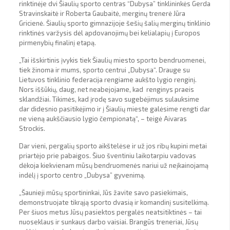
rinktinėje dvi Šiaulių sporto centras “Dubysa” tinklininkės Gerda
Stravinskaitė ir Roberta Gaubaitė, merginų trenerė Jūra
Gricienė. Šiaulių sporto gimnazijoje šešių šalių merginų tinklinio
rinktinės varžysis dėl apdovanojimų bei kelialapių į Europos
pirmenybių finalinį etapą.
„Tai išskirtinis įvykis tiek Šiaulių miesto sporto bendruomenei,
tiek žinoma ir mums, sporto centrui „Dubysa“. Drauge su
Lietuvos tinklinio federacija rengiame aukšto lygio renginį.
Nors iššūkių, daug, net neabejojame, kad renginys praeis
sklandžiai. Tikimės, kad įrodę savo sugebėjimus sulauksime
dar didesnio pasitikėjimo ir į Šiaulių mieste galėsime rengti dar
ne vieną aukščiausio lygio čempionatą“, – teigė Aivaras
Strockis.
Dar vieni, pergalių sporto aikštelėse ir už jos ribų kupini metai
priartėjo prie pabaigos. Šiuo šventiniu laikotarpiu vadovas
dėkoja kiekvienam mūsų bendruomenės nariui už neįkainojamą
indėlį į sporto centro „Dubysa” gyvenimą.
„Šaunieji mūsų sportininkai, Jūs žavite savo pasiekimais,
demonstruojate tikrąją sporto dvasią ir komandinį susitelkimą.
Per šiuos metus Jūsų pasiektos pergalės neatsitiktinės – tai
nuoseklaus ir sunkaus darbo vaisiai. Brangūs treneriai, Jūsų