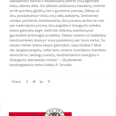
auklėjamasis darbas ir neįkainojama patirtis yra pagrindinė
mūsų sėkmės dalis. Jūs laikotės aukščiausių standartų, mokote
ne tik sportinių įgūdžių, bet ir gyvenimo pamokų. Dėkoju už
Jūsų pasiaukojimą ir mūsų visų vaikų auklėjimą. Gerbiamieji
rėmėjai, partneriai, bendraminčiai, Jūsų paramą vertinu ne vien
per materialumo prizmę. Jūsų pagalba ir draugystė suteikia
mums galimybę augti, siekti dar didesnių aukštumų bei
įgyvendinti ambicingus projektus. Dėkoju visiems už neįtikėtiną
bendruomenės dvasią ir visus pasiekimus per šiuos metus. Su
naujais metais ateina naujos galimybės, nauji iššūkiai ir tikrai
dar daugiau pergalių. Linkiu Jums visiems nuostabios šventinės
atmosferos, laimingų švenčių, neišblėstančios energijos ir
džiaugsmo ateinančiais metais“, – išlydėdamas
besibaigiančius metus linkėjo A. Strockis.
Share