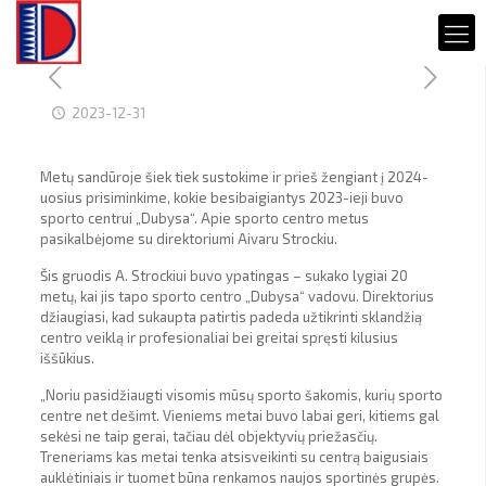
2023-12-31
Metų sandūroje šiek tiek sustokime ir prieš žengiant į 2024-
uosius prisiminkime, kokie besibaigiantys 2023-ieji buvo
sporto centrui „Dubysa“. Apie sporto centro metus
pasikalbėjome su direktoriumi Aivaru Strockiu.
Šis gruodis A. Strockiui buvo ypatingas – sukako lygiai 20
metų, kai jis tapo sporto centro „Dubysa“ vadovu. Direktorius
džiaugiasi, kad sukaupta patirtis padeda užtikrinti sklandžią
centro veiklą ir profesionaliai bei greitai spręsti kilusius
iššūkius.
„Noriu pasidžiaugti visomis mūsų sporto šakomis, kurių sporto
centre net dešimt. Vieniems metai buvo labai geri, kitiems gal
sekėsi ne taip gerai, tačiau dėl objektyvių priežasčių.
Treneriams kas metai tenka atsisveikinti su centrą baigusiais
auklėtiniais ir tuomet būna renkamos naujos sportinės grupės.