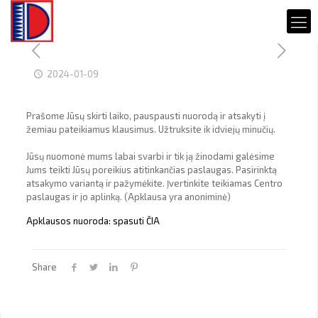
2024-01-09
Prašome Jūsų skirti laiko, pauspausti nuorodą ir atsakyti į
žemiau pateikiamus klausimus. Užtruksite ik idviejų minučių.
Jūsų nuomonė mums labai svarbi ir tik ją žinodami galėsime
Jums teikti Jūsų poreikius atitinkančias paslaugas. Pasirinktą
atsakymo variantą ir pažymėkite. Įvertinkite teikiamas Centro
paslaugas ir jo aplinką. (Apklausa yra anoniminė)
Apklausos nuoroda: spasuti ČIA
Share