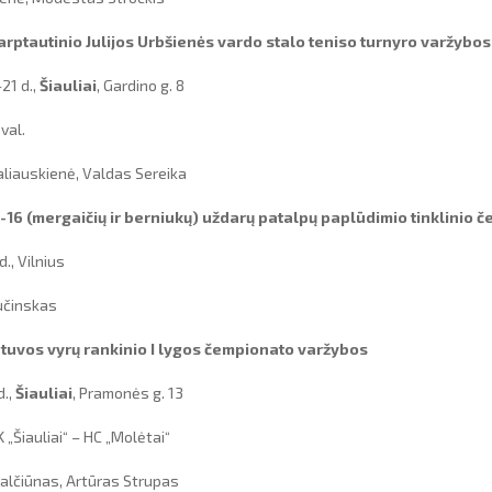
arptautinio Julijos Urbšienės vardo stalo teniso turnyro varžybos
21 d.,
Šiauliai
, Gardino g. 8
val.
baliauskienė, Valdas Sereika
-16 (mergaičių ir berniukų) uždarų patalpų paplūdimio tinklinio č
., Vilnius
učinskas
tuvos vyrų rankinio I lygos čempionato varžybos
d.,
Šiauliai
, Pramonės g. 13
ų RK „Šiauliai“ – HC „Molėtai“
Balčiūnas, Artūras Strupas