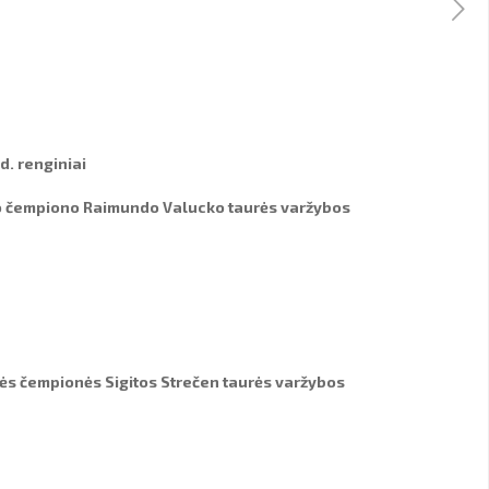
d. renginiai
lio čempiono Raimundo Valucko taurės varžybos
nės čempionės Sigitos Strečen taurės varžybos