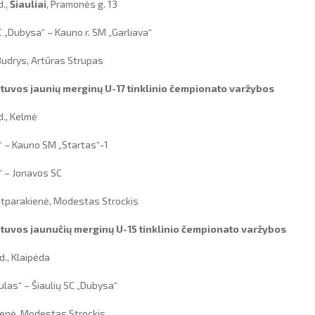
d.,
Šiauliai
, Pramonės g. 13
SC „Dubysa“ – Kauno r. SM „Garliava“
 Budrys, Artūras Strupas
tuvos jaunių merginų U-17 tinklinio čempionato varžybos
d., Kelmė
“ – Kauno SM „Startas“-1
“ – Jonavos SC
utparakienė, Modestas Strockis
tuvos jaunučių merginų U-15 tinklinio čempionato varžybos
d., Klaipėda
ulas“ – Šiaulių SC „Dubysa“
cienė, Modestas Strockis