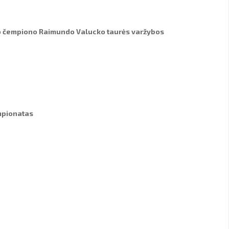
lio čempiono Raimundo Valucko taurės varžybos
empionatas