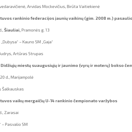
Kvedaravičienė, Arvidas Mockevičius, Birūta Vaitiekienė
tuvos rankinio federacijos jaunių vaikinų (gim. 2008 m.) pasau
d.,
Šiauliai,
Pramonės g. 13
SC „Dubysa“ – Kauno SM „Gaja“
 Budrys, Artūras Strupas
 Didžiųjų miestų suaugusiųjų ir jaunimo (vyrų ir moterų) bokso č
20 d., Marijampolė
s Šalkauskas
tuvos vaikų mergaičių U-14 rankinio čempionato varžybos
d., Zarasai
“ – Pasvalio SM