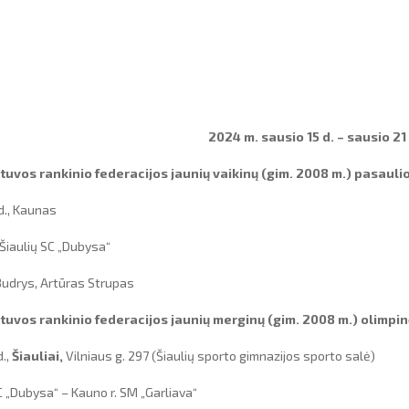
2024 m. sausio 15 d. – sausio 21 
tuvos rankinio federacijos jaunių vaikinų (gim. 2008 m.) pasau
d., Kaunas
Šiaulių SC „Dubysa“
 Budrys, Artūras Strupas
tuvos rankinio federacijos jaunių merginų (gim. 2008 m.) olimpi
d.,
Šiauliai,
Vilniaus g. 297 (Šiaulių sporto gimnazijos sporto salė)
SC „Dubysa“ – Kauno r. SM „Garliava“