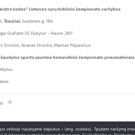
istro kodas“ Lietuvos vyrų tinklinio čempionato varžybos
d.,
Šiauliai
, Gumbinės g. 18A
 „Elga-Grafaitė-SC Dubysa“ – Kauno „RIO“
s Strockis, Aivaras Strockis, Mantas Pilipavičius
 šaudymo sporto jaunimo komandinio čempionato pneumatiniais 
 Alytus
Bakas
 jos veikloje naudojame slapukus – (ang. cookies). Tęsdami naršymą inte