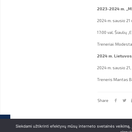
2023-2024 m. „Me
2024 m. sausio 21 
17:00 val. Šiaulių
Treneriai: Modesta
2024 m. Lietuvos
2024 m. sausio 21,
Treneris Mantas 
Share
Siekdami užtikrinti efektyvų mūsų interneto svetainės veikimą,