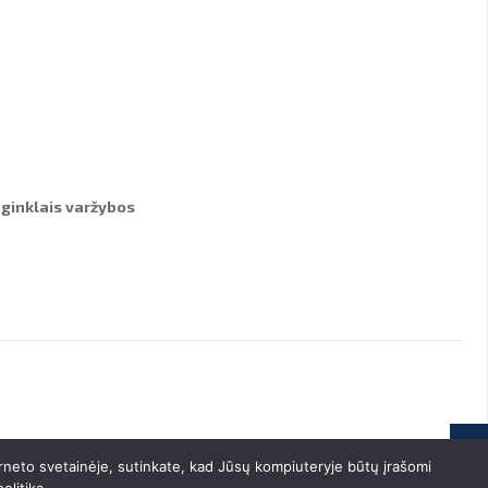
ginklais varžybos
rneto svetainėje, sutinkate, kad Jūsų kompiuteryje būtų įrašomi