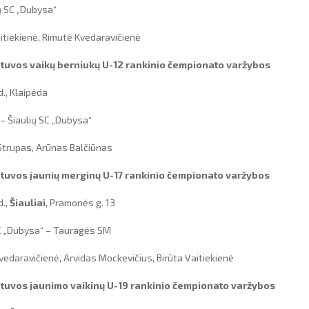
ų SC „Dubysa“
aitiekienė, Rimutė Kvedaravičienė
tuvos vaikų berniukų U-12 rankinio čempionato varžybos
d., Klaipėda
– Šiaulių SC „Dubysa“
 Strupas, Arūnas Balčiūnas
tuvos jaunių merginų U-17 rankinio čempionato varžybos
d.,
Šiauliai
, Pramonės g. 13
ų SC „Dubysa“ – Tauragės SM
Kvedaravičienė, Arvidas Mockevičius, Birūta Vaitiekienė
tuvos jaunimo vaikinų U-19 rankinio čempionato varžybos