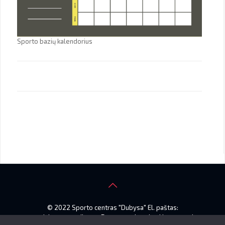
Sporto bazių kalendorius
© 2022 Sporto centras "Dubysa" El. paštas:
smdubysa@gmail.com. Duomenys kaupiami ir saugomi