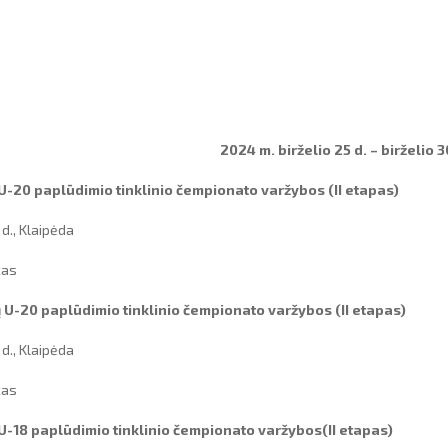
2024 m. birželio 25 d. – birželio 3
 U-20 paplūdimio tinklinio čempionato varžybos (II etapas)
 d., Klaipėda
kas
 U-20 paplūdimio tinklinio čempionato varžybos (II etapas)
 d., Klaipėda
kas
 U-18 paplūdimio tinklinio čempionato varžybos(II etapas)