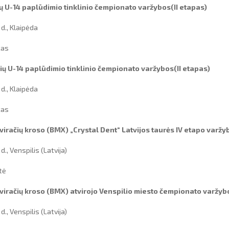
ų U-14 paplūdimio tinklinio čempionato varžybos(II etapas)
 d., Klaipėda
kas
ių U-14 paplūdimio tinklinio čempionato varžybos(II etapas)
 d., Klaipėda
kas
iračių kroso (BMX) „Crystal Dent“ Latvijos taurės IV etapo varžy
d., Venspilis (Latvija)
tė
viračių kroso (BMX) atvirojo Venspilio miesto čempionato varžyb
d., Venspilis (Latvija)