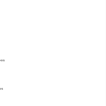
bos
os