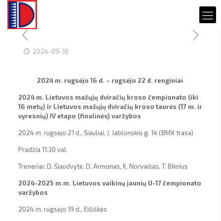
2024-09-18
2024 m. rugsėjo 16 d. – rugsėjo 22 d. renginiai
2024 m. Lietuvos mažųjų dviračių kroso čempionato (iki
16 metų) ir Lietuvos mažųjų dviračių kroso taurės (17 m. ir
vyresnių) IV etapo (finalinės) varžybos
2024 m. rugsėjo 21 d., Šiauliai, J. Jablonskio g. 14 (BMX trasa)
Pradžia 11.30 val.
Treneriai: D. Šiaudvytė, D. Armonas, K. Norvaišas, T. Biknius
2024-2025 m.m. Lietuvos vaikinų jaunių U-17 čempionato
varžybos
2024 m. rugsėjo 19 d., Eišiškės