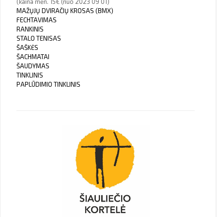
(kaina mėn. 15€ (nuo 2023 09 01)
MAŽŲJŲ DVIRAČIŲ KROSAS (BMX)
FECHTAVIMAS
RANKINIS
STALO TENISAS
ŠAŠKĖS
ŠACHMATAI
ŠAUDYMAS
TINKLINIS
PAPLŪDIMIO TINKLINIS