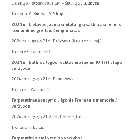
Eišiškių A. Ratkevičiaus SM – Šiaulių SC „Dubysa“
Treneriai A. Budrys, A. Strupas
2024 m. Lietuvos jaunių šimtalangių šaškių asmeninis-
komandinis greitųjų čempionatas
2024 m. rugsėjo 21 d., Bačkonys (Kaišiadorių raj.)
Trenerė S. Laurutienė
2024 m. Baltijos lygos fechtavimo jaunių (U-17) I etapo
varžybos
2024 m. rugsėjo 21 d., Panevėžys
Trenerė L. Valiulienė
Tarptautinės šaudymo „Ilgonis Freimanis memorial“
varžybos
2024 m. rugsėjo 21-22 d., Dobele, Latvija
Treneris M. Bakas
Tarptautinės stalo teniso varžybos