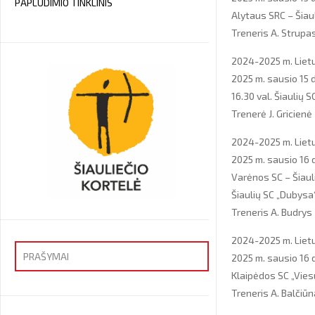
PAPLŪDIMIO TINKLINIS
Alytaus SRC – Šiau
Treneris A. Strupa
2024-2025 m. Lietu
2025 m. sausio 15 d
16.30 val. Šiaulių 
Trenerė J. Gricienė
2024-2025 m. Lietu
2025 m. sausio 16 
Varėnos SC – Šiaul
Šiaulių SC „Dubysa“
Treneris A. Budrys
2024-2025 m. Lietu
PRAŠYMAI
2025 m. sausio 16 d
Klaipėdos SC „Vies
Priėmimas
Treneris A. Balčiū