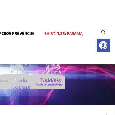
CIJOS PREVENCIJA
SKIRTI 1,2% PARAMĄ
Open to