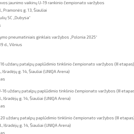
vos jaunimo vaikinų U-19 rankinio čempionato varžybos
., Pramonės g. 13, Šiauliai
ulių SC „Dubysa“
s
ymo pneumatiniais ginklais varžybos „Polonia 2025“
9 d., Vilnius
-16 uždarų patalpų paplūdimio tinklinio čempionato varžybos (III etapas
, Išradėjų g. 14, Šiauliai (UNIQA Arena)
kas
-16 uždarų patalpų paplūdimio tinklinio čempionato varžybos (III etapa
, Išradėjų g. 14, Šiauliai (UNIQA Arena)
kas
-20 uždarų patalpų paplūdimio tinklinio čempionato varžybos (III etapas
, Išradėjų g. 14, Šiauliai (UNIQA Arena)
kas