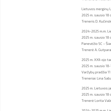
Lietuvos merginų U
2025 m. sausio 18 d.
Treneris D. Kučins
2024-2025 m.m. Lie
2025 m. sausio 18 
Panevėžio SC – Šia
Trenerė A. Gutpar
2025 m. XXII-ojo t
2025 m. sausio 18-19
Varžybų pradžia 11 
Treneriai: Lina Sa
2025 m. Lietuvos 
2025 m. sausio 18 
Trenerė Lorita Vali
2024-2025 m.m. Lie