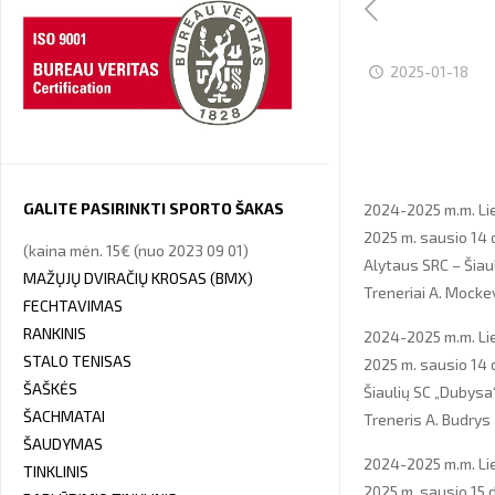
2025-01-18
GALITE PASIRINKTI SPORTO ŠAKAS
2024-2025 m.m. Li
2025 m. sausio 14 
(kaina mėn. 15€ (nuo 2023 09 01)
Alytaus SRC – Šiau
MAŽŲJŲ DVIRAČIŲ KROSAS (BMX)
Treneriai A. Mockev
FECHTAVIMAS
RANKINIS
2024-2025 m.m. Lie
STALO TENISAS
2025 m. sausio 14 d
ŠAŠKĖS
Šiaulių SC „Dubysa
ŠACHMATAI
Treneris A. Budrys
ŠAUDYMAS
2024-2025 m.m. Lie
TINKLINIS
2025 m. sausio 15 d