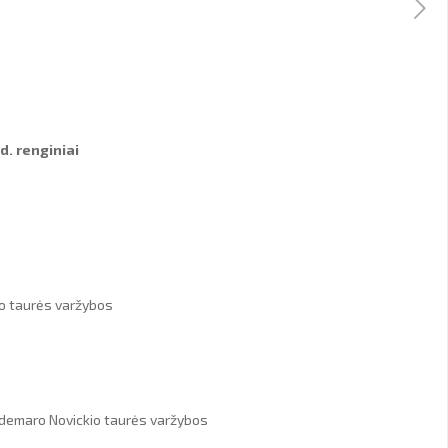
d. renginiai
ko taurės varžybos
ldemaro Novickio taurės varžybos