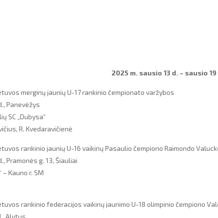
2025 m. sausio 13 d. – sausio 19 
etuvos merginų jaunių U-17 rankinio čempionato varžybos
d., Panevėžys
lių SC „Dubysa“
ičius, R. Kvedaravičienė
tuvos rankinio jaunių U-16 vaikinų Pasaulio čempiono Raimondo Valuc
., Pramonės g. 13, Šiauliai
“ – Kauno r. SM
tuvos rankinio federacijos vaikinų jaunimo U-18 olimpinio čempiono Va
., Alytus