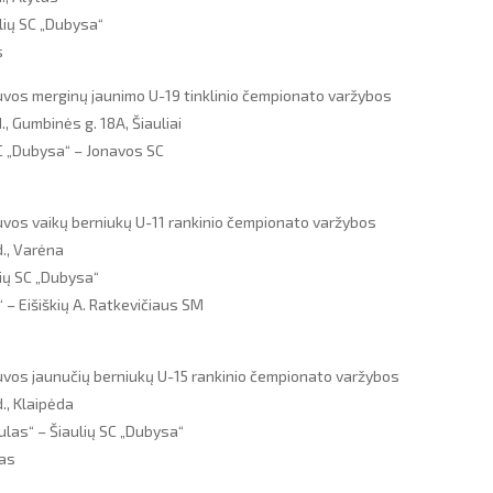
lių SC „Dubysa“
s
vos merginų jaunimo U-19 tinklinio čempionato varžybos
., Gumbinės g. 18A, Šiauliai
SC „Dubysa“ – Jonavos SC
vos vaikų berniukų U-11 rankinio čempionato varžybos
d., Varėna
ių SC „Dubysa“
 – Eišiškių A. Ratkevičiaus SM
vos jaunučių berniukų U-15 rankinio čempionato varžybos
., Klaipėda
ulas“ – Šiaulių SC „Dubysa“
nas