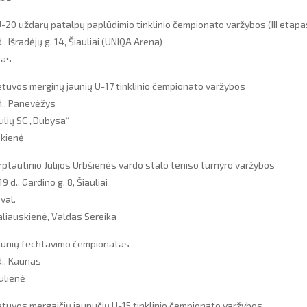
-20 uždarų patalpų paplūdimio tinklinio čempionato varžybos (III etapa
, Išradėjų g. 14, Šiauliai (UNIQA Arena)
kas
tuvos merginų jaunių U-17 tinklinio čempionato varžybos
d., Panevėžys
ulių SC „Dubysa“
akienė
arptautinio Julijos Urbšienės vardo stalo teniso turnyro varžybos
 d., Gardino g. 8, Šiauliai
val.
baliauskienė, Valdas Sereika
jaunių fechtavimo čempionatas
d., Kaunas
ulienė
tuvos mergaičių jaunučių U-15 tinklinio čempionato varžybos