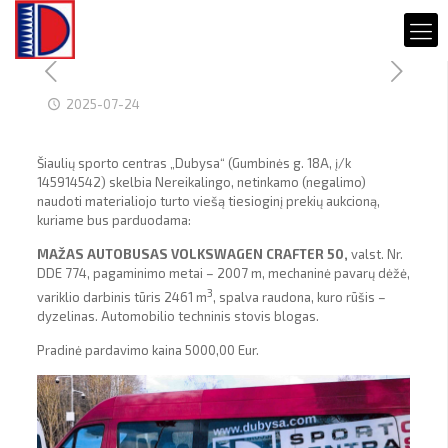
2025-07-24
Šiaulių sporto centras „Dubysa“ (Gumbinės g. 18A, į/k
145914542) skelbia Nereikalingo, netinkamo (negalimo)
naudoti materialiojo turto viešą tiesioginį prekių aukcioną,
kuriame bus parduodama:
MAŽAS AUTOBUSAS VOLKSWAGEN CRAFTER 50,
valst. Nr.
DDE 774, pagaminimo metai – 2007 m, mechaninė pavarų dėžė,
3
variklio darbinis tūris 2461 m
, spalva raudona, kuro rūšis –
dyzelinas. Automobilio techninis stovis blogas.
Pradinė pardavimo kaina 5000,00 Eur.