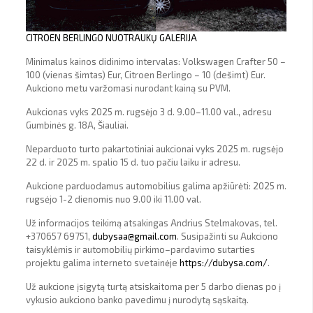
CITROEN BERLINGO NUOTRAUKŲ GALERIJA
Minimalus kainos didinimo intervalas: Volkswagen Crafter 50 –
100 (vienas šimtas) Eur, Citroen Berlingo – 10 (dešimt) Eur.
Aukciono metu varžomasi nurodant kainą su PVM.
Aukcionas vyks 2025 m. rugsėjo 3 d. 9.00–11.00 val., adresu
Gumbinės g. 18A, Šiauliai.
Neparduoto turto pakartotiniai aukcionai vyks 2025 m. rugsėjo
22 d. ir 2025 m. spalio 15 d. tuo pačiu laiku ir adresu.
Aukcione parduodamus automobilius galima apžiūrėti: 2025 m.
rugsėjo 1-2 dienomis nuo 9.00 iki 11.00 val.
Už informacijos teikimą atsakingas Andrius Stelmakovas, tel.
+370657 69751,
dubysaa@gmail.com
. Susipažinti su Aukciono
taisyklėmis ir automobilių pirkimo–pardavimo sutarties
projektu galima interneto svetainėje
https://dubysa.com/
.
Už aukcione įsigytą turtą atsiskaitoma per 5 darbo dienas po į
vykusio aukciono banko pavedimu į nurodytą sąskaitą.