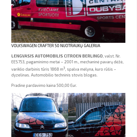
VOLKSWAGEN CRAFTER 50 NUOTRAUKŲ GALERIJA
LENGVASIS AUTOMOBILIS CITROEN BERLINGO
, valst. Nr.
EES753, pagaminimo metai – 2001 m., mechaninė pavarų dėžė,
3
variklio darbinis tūris 1868 m
, spalva mėlyna, kuro rūšis –
dyzelinas. Automobilio techninis stovis blogas.
Pradinė pardavimo kaina 500,00 Eur.