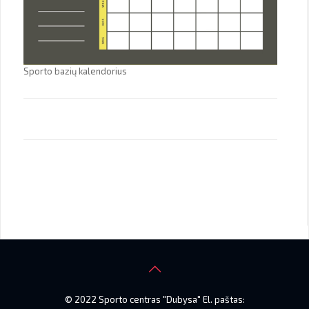
Sporto bazių kalendorius
© 2022 Sporto centras "Dubysa" El. paštas: