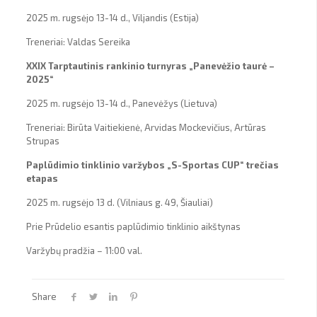
2025 m. rugsėjo 13-14 d., Viljandis (Estija)
Treneriai: Valdas Sereika
XXIX Tarptautinis rankinio turnyras „Panevėžio taurė –
2025“
2025 m. rugsėjo 13-14 d., Panevėžys (Lietuva)
Treneriai: Birūta Vaitiekienė, Arvidas Mockevičius, Artūras
Strupas
Paplūdimio tinklinio varžybos „S-Sportas CUP“ trečias
etapas
2025 m. rugsėjo 13 d. (Vilniaus g. 49, Šiauliai)
Prie Prūdelio esantis paplūdimio tinklinio aikštynas
Varžybų pradžia – 11:00 val.
Share