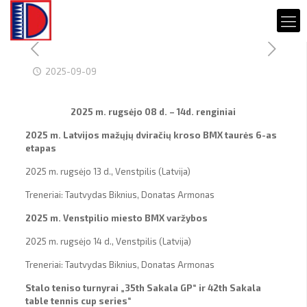
2025-09-09
2025 m. rugsėjo 08 d. – 14d. renginiai
2025 m.
Latvijos
mažųjų dviračių kroso
BMX taurės 6-as
etapas
2025 m. rugsėjo 13 d., Venstpilis (Latvija)
Treneriai: Tautvydas Biknius, Donatas Armonas
2025 m.
Venstpilio miesto BMX varžybos
2025 m. rugsėjo 14 d., Venstpilis (Latvija)
Treneriai: Tautvydas Biknius, Donatas Armonas
Stalo teniso turnyrai „35th Sakala GP“ ir 42th Sakala
table tennis cup series“