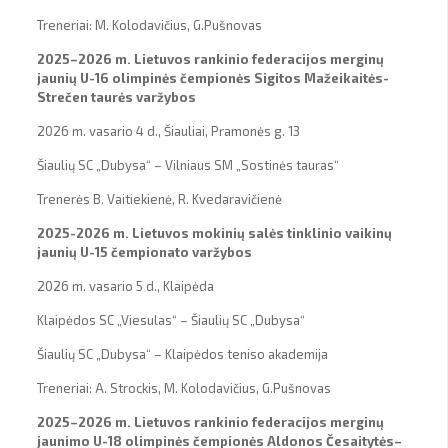
Treneriai: M. Kolodavičius, G.Pušnovas
2025–2026 m. Lietuvos rankinio federacijos merginų
jaunių U-16 olimpinės čempionės Sigitos Mažeikaitės-
Strečen taurės varžybos
2026 m. vasario 4 d., Šiauliai, Pramonės g. 13
Šiaulių SC „Dubysa“ – Vilniaus SM „Sostinės tauras“
Trenerės B. Vaitiekienė, R. Kvedaravičienė
2025-2026 m. Lietuvos mokinių salės tinklinio vaikinų
jaunių U-15 čempionato varžybos
2026 m. vasario 5 d., Klaipėda
Klaipėdos SC „Viesulas“ – Šiaulių SC „Dubysa“
Šiaulių SC „Dubysa“ – Klaipėdos teniso akademija
Treneriai: A. Strockis, M. Kolodavičius, G.Pušnovas
2025–2026 m. Lietuvos rankinio federacijos merginų
jaunimo U-18 olimpinės čempionės Aldonos Česaitytės–