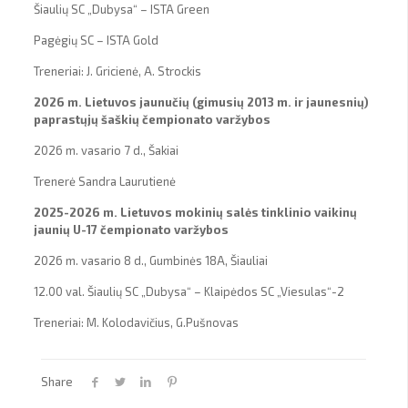
Šiaulių SC „Dubysa“ – ISTA Green
Pagėgių SC – ISTA Gold
Treneriai: J. Gricienė, A. Strockis
2026 m. Lietuvos jaunučių (gimusių 2013 m. ir jaunesnių)
paprastųjų šaškių čempionato varžybos
2026 m. vasario 7 d., Šakiai
Trenerė Sandra Laurutienė
2025-2026 m. Lietuvos mokinių salės tinklinio vaikinų
jaunių U-17 čempionato varžybos
2026 m. vasario 8 d., Gumbinės 18A, Šiauliai
12.00 val. Šiaulių SC „Dubysa“ – Klaipėdos SC „Viesulas“-2
Treneriai: M. Kolodavičius, G.Pušnovas
Share