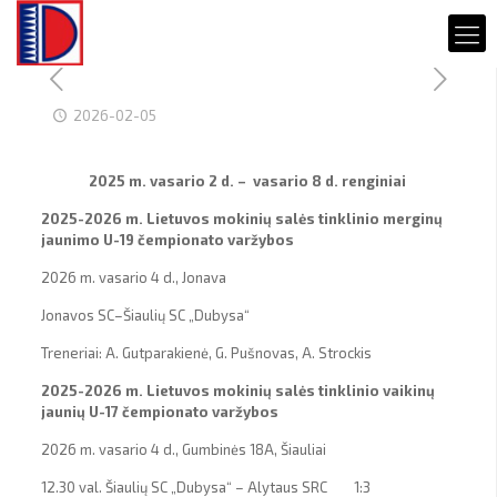
2026-02-05
2025 m. vasario 2 d. – vasario 8 d. renginiai
2025-2026 m. Lietuvos mokinių salės tinklinio merginų
jaunimo U-19 čempionato varžybos
2026 m. vasario 4 d., Jonava
Jonavos SC–Šiaulių SC „Dubysa“
Treneriai: A. Gutparakienė, G. Pušnovas, A. Strockis
2025-2026 m. Lietuvos mokinių salės tinklinio vaikinų
jaunių U-17 čempionato varžybos
2026 m. vasario 4 d., Gumbinės 18A, Šiauliai
12.30 val. Šiaulių SC „Dubysa“ – Alytaus SRC 1:3