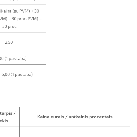
vikaina (su PVM) + 30
M) – 30 proc. PVM) –
30 proc.
2,50
00 (1 pastaba)
/ 6,00 (1 pastaba)
tarpis /
Kaina eurais / antkainis procentais
ekis