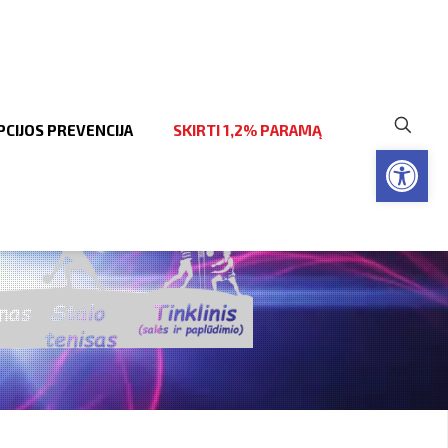
CIJOS PREVENCIJA
SKIRTI 1,2% PARAMĄ
Open to