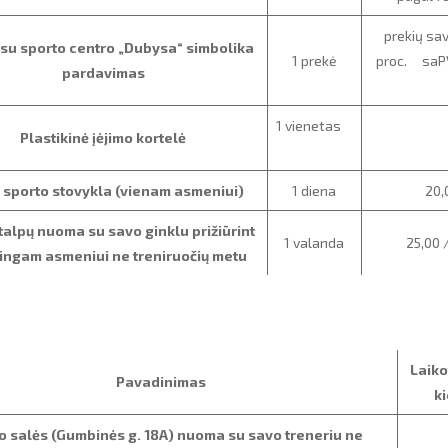
prekių sa
 su sporto centro „Dubysa“ simbolika
1 prekė
proc. saPV
pardavimas
1 vienetas
Plastikinė įėjimo kortelė
 sporto stovykla (vienam asmeniui)
1 diena
20,
talpų nuoma su savo ginklu prižiūrint
1 valanda
25,00 
ingam asmeniui ne treniruočių metu
Laiko
Pavadinimas
ki
o salės (Gumbinės g. 18A) nuoma su savo treneriu ne