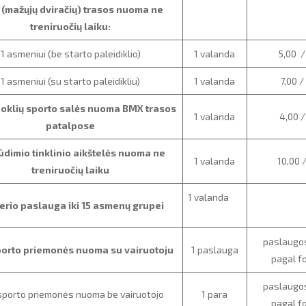
(mažųjų dviračių) trasos nuoma ne
treniruočių laiku:
1 asmeniui (be starto paleidiklio)
1 valanda
5,00 /
1 asmeniui (su starto paleidikliu)
1 valanda
7,00 /
uoklių sporto salės nuoma BMX trasos
1 valanda
4,00 /
patalpose
ūdimio tinklinio aikštelės nuoma ne
1 valanda
10,00 
treniruočių laiku
1 valanda
erio paslauga iki 15 asmenų grupei
paslaugos
orto priemonės nuoma su vairuotoju
1 paslauga
pagal f
paslaugos
sporto priemonės nuoma be vairuotojo
1 para
pagal f