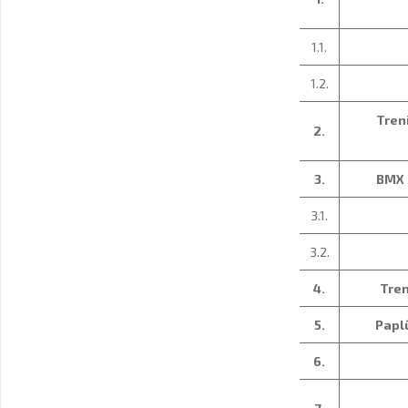
1.1.
1.2.
Tren
2.
3.
BMX 
3.1.
3.2.
4.
Tren
5.
Paplū
6.