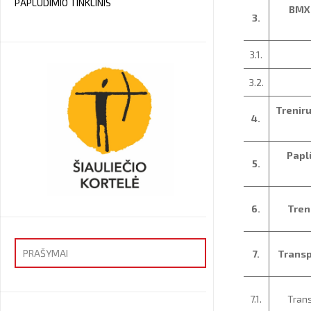
PAPLŪDIMIO TINKLINIS
BMX 
3.
3.1.
3.2.
Trenir
4.
Papl
5.
6.
Tren
PRAŠYMAI
7.
Transp
Priėmimas
7.1.
Tran