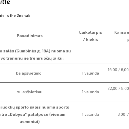
itle
his is the 2nd tab
Laikotarpis
Kaina e
Pavadinimas
/ kiekis
o salės (Gumbinės g. 18A) nuoma su
vo treneriu ne treniruočių laiku:
16,00 / 6,00
be apšvietimo
1 valanda
22,00 / 8,00
su apšvietimu
1 valanda
iruoklių sporto salės nuoma sporto
ntro „Dubysa“
patalpose (vienam
1 valanda
3,00 /
asmeniui)