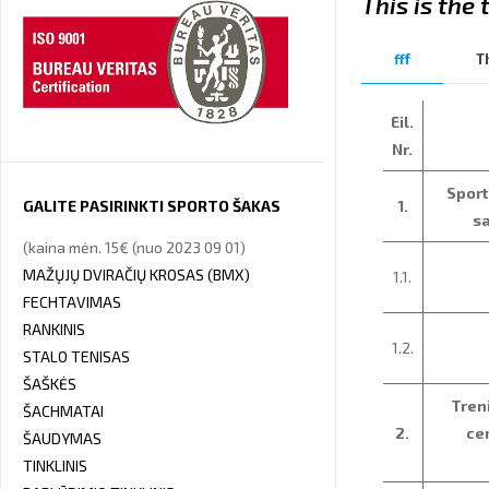
This is the t
fff
T
Eil.
Nr.
Sport
1.
GALITE PASIRINKTI SPORTO ŠAKAS
sa
(kaina mėn. 15€ (nuo 2023 09 01)
MAŽŲJŲ DVIRAČIŲ KROSAS (BMX)
1.1.
FECHTAVIMAS
RANKINIS
1.2.
STALO TENISAS
ŠAŠKĖS
Tren
ŠACHMATAI
2.
ce
ŠAUDYMAS
TINKLINIS