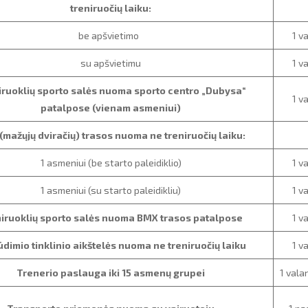
treniruočių laiku:
be apšvietimo
1 v
su apšvietimu
1 v
iruoklių sporto salės nuoma sporto centro „Dubysa“
1 v
patalpose (vienam asmeniui)
(mažųjų dviračių) trasos nuoma ne treniruočių laiku:
1 asmeniui (be starto paleidiklio)
1 v
1 asmeniui (su starto paleidikliu)
1 v
iruoklių sporto salės nuoma BMX trasos patalpose
1 v
dimio tinklinio aikštelės nuoma ne treniruočių laiku
1 v
Trenerio paslauga iki 15 asmenų grupei
1 v