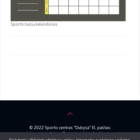
Sporto bazių kalendorius
© 2022 Sporto centras "Dubysa" El. paštas:
smdubysa@gmail.com. Duomenys kaupiami ir saugomi
Juridinių asmenų registre, kodas 145914542