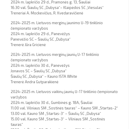
2024 m. lapkričio 29 d., Pramonės g. 13, Šiauliai
16.30 val. Šiaulių SC „Dubysa“– Klaipėdos SC „Viesulas“
Treneriai A. Mockevičius, R. Kvedaravičienė
2024-2025 m. Lietuvos merginų jaunimo U-19 tinklinio
čempionato varžybos
2024 m. lapkričio 29 d., Panevėžys
Panevėžio SC – Šiaulių SC „Dubysa“
Trenerė Jūra Gricienė
2024-2025 m. Lietuvos merginų jaunių U-17 tinklinio
čempionato varžybos
2024 m. lapkričio 30 d., Panevėžys
Jonavos SC – Šiaulių SC „Dubysa“
Šiaulių SC „Dubysa“ – Kauno ISTA White
Trenerė Andra Gutparakienė
2024-2025 m. Lietuvos vaikinų jaunių U-17 tinklinio čempionato
varžybos
2024 m. lapkričio 30 d., Gumbinės g. 18A, Šiauliai
11.00 val. Vilniaus SM „Sostinės tauras“ – Kauno SM „Startas-2“
13.00 val. Kauno SM „Startas-3“ – Šiaulių SC „Dubysa“
15.00 val. Kauno SM „Startas-3“ – Vilniaus SM „Sostinės
tauras“