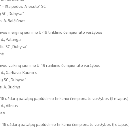
“ – Klaipėdos „Viesulo“ SC
ių SC „Dubysa“
s, A. Balčiūnas
vos merginų jaunimo U-19 tinklinio čempionato varžybos
 d., Palanga
lių SC „Dubysa“
enė
vos vaikinų jaunimo U-19 rankinio čempionato varžybos
d., Garliava, Kauno r.
lių SC „Dubysa“
s, A. Budrys
-18 uždarų patalpų paplūdimio tinklinio čempionato varžybos (II etapas)
d., Vilnius
kas
-18 uždarų patalpų paplūdimio tinklinio čempionato varžybos (I etapas