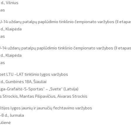
d., Vilnius
kas
U-14 uždarų patalpų paplūdimio tinklinio čempionato varžybos (II etapa
d., Klaipėda
kas
-14 uždarų patalpų paplūdimio tinklinio čempionato varžybos (II etapas
d., Klaipėda
kas
et LTU –LAT tinklinio lygos varžybos
d., Gumbinės 18A, Šiauliai
„Elga-Grafaitė-S-Sportas“ – „Svete“ (Latvija)
 Strockis, Mantas Pilipavičius, Aivaras Strockis
tijos lygos jaunių ir jaunučių fechtavimo varžybos
-8 d., Jurmala
ulienė