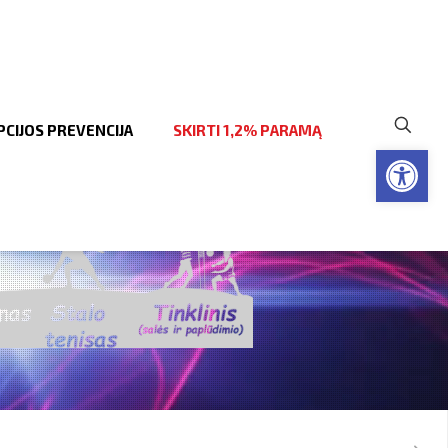
CIJOS PREVENCIJA
SKIRTI 1,2% PARAMĄ
Open to