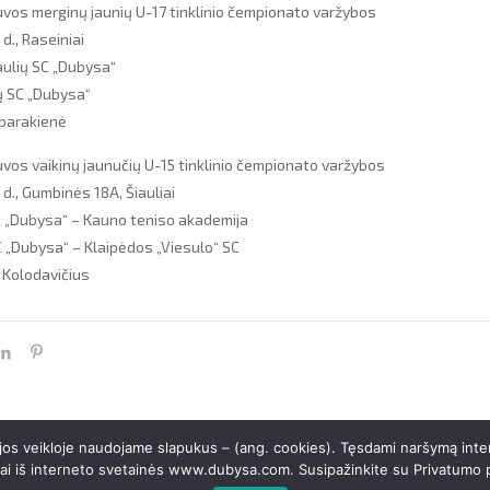
vos merginų jaunių U-17 tinklinio čempionato varžybos
d., Raseiniai
aulių SC „Dubysa“
ių SC „Dubysa“
parakienė
vos vaikinų jaunučių U-15 tinklinio čempionato varžybos
d., Gumbinės 18A, Šiauliai
 SC „Dubysa“ – Kauno teniso akademija
SC „Dubysa“ – Klaipėdos „Viesulo“ SC
 Kolodavičius
 jos veikloje naudojame slapukus – (ang. cookies). Tęsdami naršymą inte
ai iš interneto svetainės www.dubysa.com. Susipažinkite su
Privatumo p
uomenys kaupiami ir saugomi Juridinių asmenų registre, kodas 145914