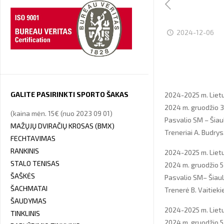
2024-12-06
GALITE PASIRINKTI SPORTO ŠAKAS
2024-2025 m. Lietu
2024 m. gruodžio 3
(kaina mėn. 15€ (nuo 2023 09 01)
Pasvalio SM – Šiau
MAŽŲJŲ DVIRAČIŲ KROSAS (BMX)
Treneriai A. Budrys
FECHTAVIMAS
RANKINIS
2024-2025 m. Lietu
STALO TENISAS
2024 m. gruodžio 5
ŠAŠKĖS
Pasvalio SM– Šiaul
ŠACHMATAI
Trenerė B. Vaitiek
ŠAUDYMAS
2024-2025 m. Liet
TINKLINIS
2024 m. gruodžio 5 