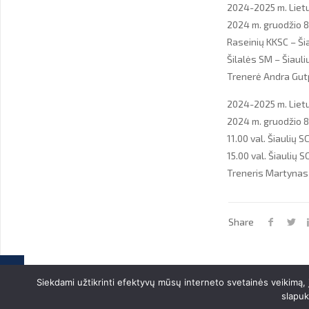
2024-2025 m. Lietu
2024 m. gruodžio 8 
Raseinių KKSC – Ši
Šilalės SM – Šiaul
Trenerė Andra Gut
2024-2025 m. Lietu
2024 m. gruodžio 8 
11.00 val. Šiaulių
15.00 val. Šiaulių 
Treneris Martynas
Share
Siekdami užtikrinti efektyvų mūsų interneto svetainės veikimą,
slapuk
© 2022 Sporto centras "Dubysa" El. paštas: smdubysa@gmail.com. D