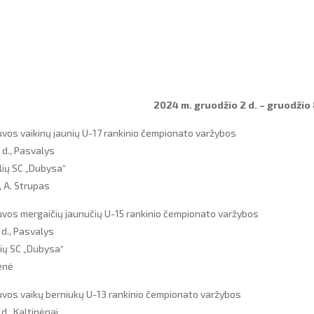
2024 m. gruodžio 2 d. – gruodžio 
vos vaikinų jaunių U-17 rankinio čempionato varžybos
 d., Pasvalys
lių SC „Dubysa“
, A. Strupas
vos mergaičių jaunučių U-15 rankinio čempionato varžybos
 d., Pasvalys
ių SC „Dubysa“
ienė
uvos vaikų berniukų U-13 rankinio čempionato varžybos
d., Kaltinėnai