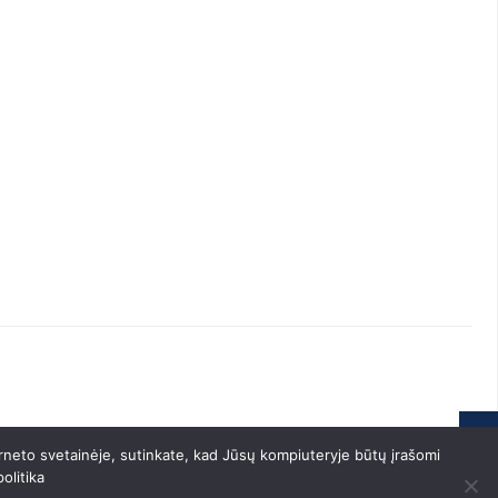
rneto svetainėje, sutinkate, kad Jūsų kompiuteryje būtų įrašomi
olitika
542