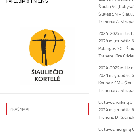
PAPLŪDIMIO TINKLINIS
Šiaulių SC „Dubysa
Šilalės SM – Šiaul
Treneriai A. Strupa
2024-2025 m. Lietu
2024 m. gruodžio 6
Palangos SC – Šiau
Trenerė Jūra Grici
2024-2025 m. Lietu
2024 m. gruodžio 6 
Kauno r. SM – Šiau
Treneriai A. Strupa
Lietuvos vaikinų U
PRAŠYMAI
2024 m. gruodžio 6 
Treneris D. Kučins
Priėmimas
Lietuvos merginų U